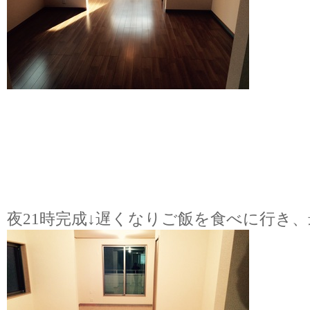
夜
21
時完成
↓
遅くなりご飯を食べに行き、