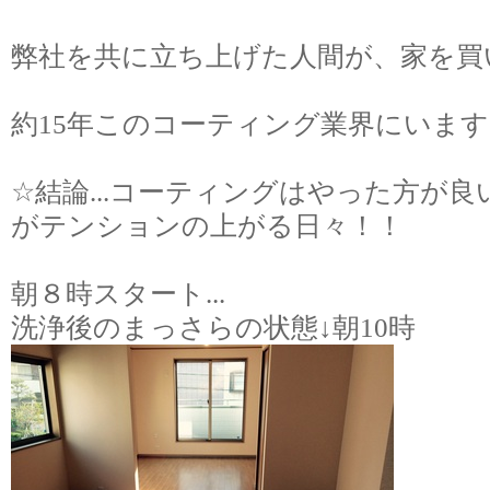
弊社を共に立ち上げた人間が、家を買
約
15
年このコーティング業界にいます
☆
結論
...
コーティングはやった方が良
がテンションの上がる日々！！
朝８時スタート
...
洗浄後のまっさらの状態
↓
朝
10
時